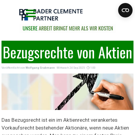
Direkt zum Seiteninhalt
Menü überspringen
Bezugsrechte von Aktien
Veröffentlicht von
Wolfgang Grabmann
· Mittwoch 24 Sep 2025 ·
1:00
Das Bezugsrecht ist ein im Aktienrecht verankertes
Vorkaufsrecht bestehender Aktionäre, wenn neue Aktien