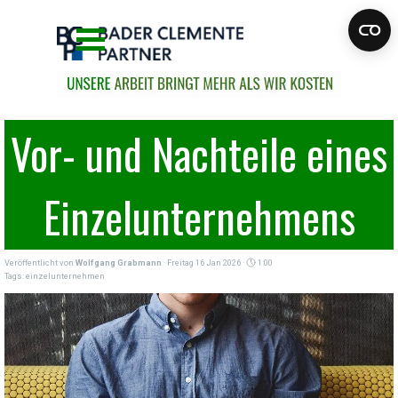
Direkt zum Seiteninhalt
Menü überspringen
Vor- und Nachteile eines
Einzelunternehmens
Veröffentlicht von
Wolfgang Grabmann
· Freitag 16 Jan 2026 ·
1:00
Tags:
einzelunternehmen