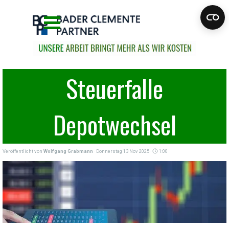
Direkt zum Seiteninhalt
Menü überspringen
Steuerfalle
Depotwechsel
Veröffentlicht von
Wolfgang Grabmann
· Donnerstag 13 Nov 2025 ·
1:00