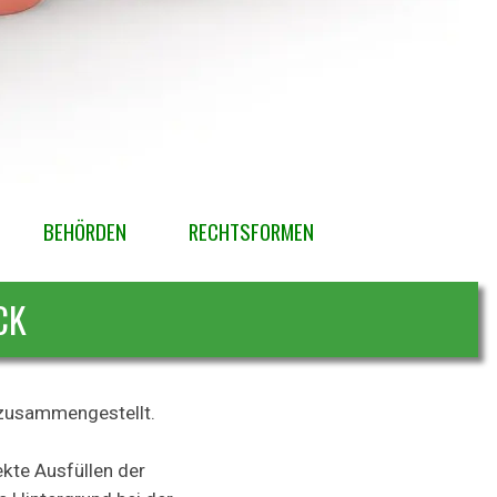
BEHÖRDEN
▼
RECHTSFORMEN
▼
▼
CK
 zusammengestellt.
kte Ausfüllen der