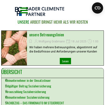
Direkt zum Seiteninhalt
Menü überspringen
unsere Betreuungslinien
Wolfgang Grabmann
18 Jul 2025
1:00
Wir haben mehrere Betreuungslinie, abgestimmt auf
die Bedürfnisse und Anforderungen unserer Kunden
Lesen
Block überspringen ÜBERSICHT
ÜBERSICHT
Kleinunternehmer in der Umsatzsteuer
Endgültiger Beitrag Sozialversicherung
Vorauszahlung Sozialversicherung
Kleinunternehmer Sozialversicherung
SACHBEZUG – DAS FIRMENAUTO IM STEUERRECHT